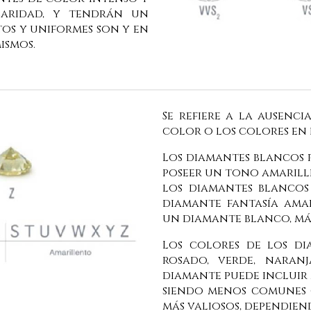
laridad, y tendrán un
os y uniformes son y en
ismos.
Se refiere a la ausenc
color o los colores en 
Los diamantes blancos
poseer un tono amarille
los diamantes blanco
diamante fantasía am
un diamante blanco, más
Los colores de los di
rosado, verde, naran
diamante puede incluir 
siendo menos comunes 
más valiosos, dependien