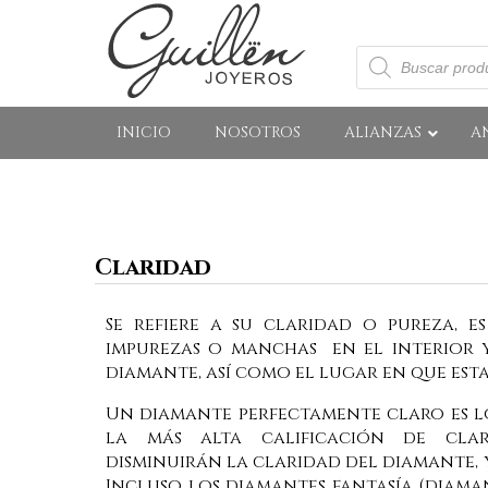
Búsqueda
de
productos
INICIO
NOSOTROS
ALIANZAS
A
Claridad
Se refiere a su claridad o pureza, e
impurezas o manchas en el interior y
diamante, así como el lugar en que est
Un diamante perfectamente claro es l
la más alta calificación de clar
disminuirán la claridad del diamante, y
Incluso los diamantes fantasía (diama