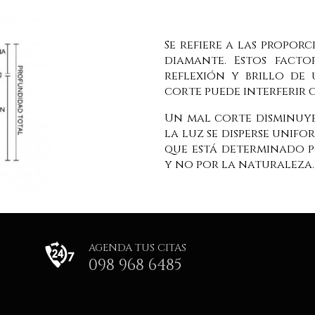
Se refiere a las proporc
diamante. Estos facto
reflexión y brillo de
corte puede interferir 
Un mal corte disminuye 
la luz se disperse unifo
que está determinado p
y no por la naturaleza.
AGENDA TUS CITAS
098 968 6485